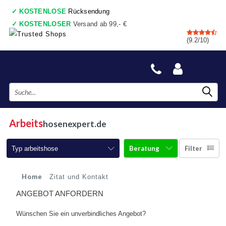
✓
KOSTENLOSE
Rücksendung
✓
KOSTENLOSER
Versand ab 99,- €
✓
7 shops
, Einkaufswagen
(9.2/10)
✓
Vor 17:00 Uhr bestellt, heute gesendet
✓
Danach zahlen
✓
Auch ein wirkliche Geschäfte
Arbeits
hosenexpert.de
Beratung
Filter
Typ arbeitshose
Arbeitshosen
Home
Zitat und Kontakt
ANGEBOT ANFORDERN
Arbeitshosen mit Kniepolster
Wünschen Sie ein unverbindliches Angebot?
Arbeitshosen jeans