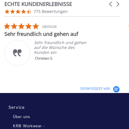
ECHTE KUNDENERLEBNISSE
Carousel
arrows
Reviews
4.7
775 Bewertungen
carousel
star
rating
5.0
08/03/26
star
Sehr freundlich und gehen auf
rating
Sehr freundlich und gehen
auf die Wünsche des
Kunden ein
Christian S.
Unterstützt von
Service
Über uns
KRB Workwear -