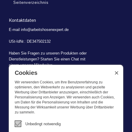
Seitenverzeichnis
Kontaktdaten
E-mail
info@arbeitshosenexpert.de
USt-IdNr.: DE347502132
Haben Sie Fragen zu unseren Produkten oder
Dienstleistungen? Starten Sie einen Chat mit
einem unserer Mitarbeiter.
×
Cookies
Wir verwenden Cookies, um Ihre Benutzererfahrung zu
optimieren, den Webverkehr zu analysieren und gezielte
Werbung über Drittanbieter anzuzeigen, einschließlich der
WAS WIR TUN
Personalisierung von Anzeigen. Wir verwenden auch Cookies,
um Daten für die Personalisierung von Inhalten und die
Messung der Wirksamkeit unserer Werbung über Drittanbieter
Dieser Webshop ist Teil von BEVAZET BV. Bevazet beliefert seit
zu sammeln.
1983 große und kleinere Unternehmen mit Berufsbekleidung. Wir
haben einen eigenen Laden/Ausstellungsraum in Brandwijk. Wir
Unbedingt notwendig
bieten unseren Kunden hochwertige und starke