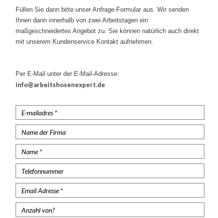
Kurze Arbeitshosen
Füllen Sie dann bitte unser Anfrage-Formular aus. Wir senden
Ihnen dann innerhalb von zwei Arbeitstagen ein
Stretch Arbeitshosen
maßgeschneidertes Angebot zu. Sie können natürlich auch direkt
mit unserem Kundenservice Kontakt aufnehmen.
Sicherheitshosen
Malerhosen
Per E-Mail unter der E-Mail-Adresse:
info@arbeitshosenexpert.de
Feuerhemmende Hosen
Thermohosen
Damen Arbeitshosen
Schnittschutzhose
Regenhosen
Unterhosen
Knieschützer