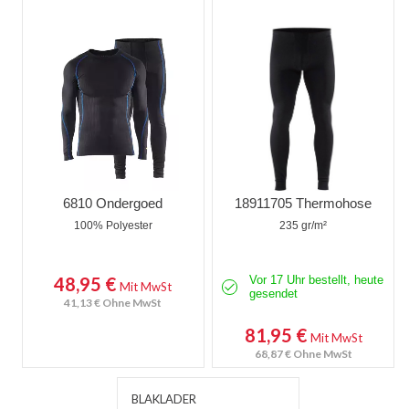
Knieschützer
Zubehör
Wathose
6810 Ondergoed
18911705 Thermohose
100% Polyester
235 gr/m²
48,95 €
Vor 17 Uhr bestellt, heute
Mit MwSt
gesendet
41,13 €
Ohne MwSt
81,95 €
Mit MwSt
68,87 €
Ohne MwSt
BLAKLADER