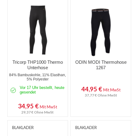
Arbeitshosen jeans
Kurze Arbeitshosen
Stretch Arbeitshosen
Sicherheitshosen
Malerhosen
Tricorp THP1000 Thermo
ODIN MODI Thermohose
Unterhose
1267
Feuerhemmende Hosen
84% Bambuskohle, 11% Elasthan,
5% Polyester
Thermohosen
Vor 17 Uhr bestellt, heute
44,95 €
Mit MwSt
gesendet
37,77 €
Ohne MwSt
Damen Arbeitshosen
34,95 €
Mit MwSt
Schnittschutzhose
29,37 €
Ohne MwSt
Regenhosen
BLAKLADER
BLAKLADER
Unterhosen