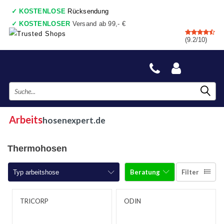
✓
KOSTENLOSE
Rücksendung
✓
KOSTENLOSER
Versand ab 99,- €
✓
7 shops
, Einkaufswagen
(9.2/10)
✓
Vor 17:00 Uhr bestellt, heute gesendet
✓
Danach zahlen
✓
Auch ein wirkliche Geschäfte
Arbeits
hosenexpert.de
Thermohosen
Beratung
Filter
Typ arbeitshose
Arbeitshosen
TRICORP
ODIN
Arbeitshosen mit Kniepolster