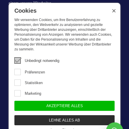
einem unserer Mitarbeiter.
×
Cookies
Wir verwenden Cookies, um Ihre Benutzererfahrung zu
optimieren, den Webverkehr zu analysieren und gezielte
Werbung über Drittanbieter anzuzeigen, einschließlich der
WAS WIR TUN
Personalisierung von Anzeigen. Wir verwenden auch Cookies,
um Daten für die Personalisierung von Inhalten und die
Messung der Wirksamkeit unserer Werbung über Drittanbieter
Dieser Webshop ist Teil von BEVAZET BV. Bevazet beliefert seit
zu sammeln.
1983 große und kleinere Unternehmen mit Berufsbekleidung. Wir
haben einen eigenen Laden/Ausstellungsraum in Brandwijk. Wir
Unbedingt notwendig
bieten unseren Kunden hochwertige und starke
Unternehmenskleidung zu einem wettbewerbsfähigen Preis. UnseR
Präferenzen
Service ist schnell, wir führen Lagerbestände und liefern auch
maßgeschneiderte Unternehmenskleidung, die von unserem
Statistiken
eigenen Designer entworfen wurde. Bitte nehmen Sie mit uns
Kontakt auf für weitere fragen.
Marketing
AKZEPTIERE ALLES
Newsletter
LEHNE ALLES AB