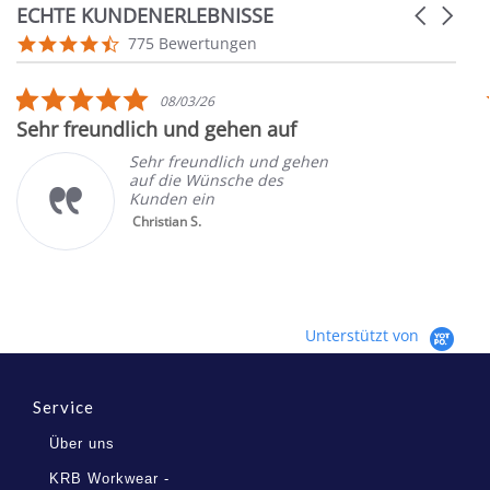
ECHTE KUNDENERLEBNISSE
Carousel
arrows
Reviews
4.7
775 Bewertungen
carousel
star
rating
5.0
08/03/26
star
Sehr freundlich und gehen auf
rating
Sehr freundlich und gehen
auf die Wünsche des
Kunden ein
Christian S.
Unterstützt von
Service
Über uns
KRB Workwear -