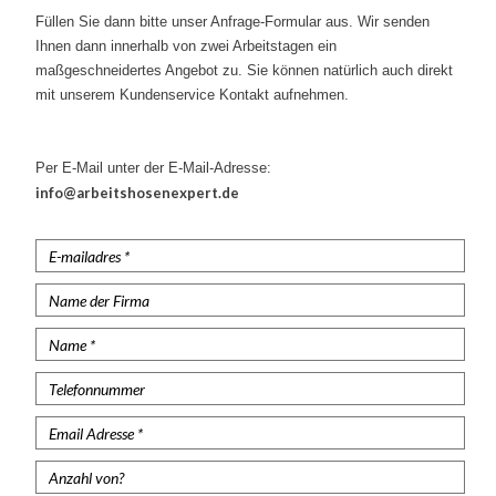
Kurze Arbeitshosen
Füllen Sie dann bitte unser Anfrage-Formular aus. Wir senden
Ihnen dann innerhalb von zwei Arbeitstagen ein
Stretch Arbeitshosen
maßgeschneidertes Angebot zu. Sie können natürlich auch direkt
mit unserem Kundenservice Kontakt aufnehmen.
Sicherheitshosen
Malerhosen
Per E-Mail unter der E-Mail-Adresse:
info@arbeitshosenexpert.de
Feuerhemmende Hosen
Thermohosen
Damen Arbeitshosen
Schnittschutzhose
Regenhosen
Unterhosen
Knieschützer