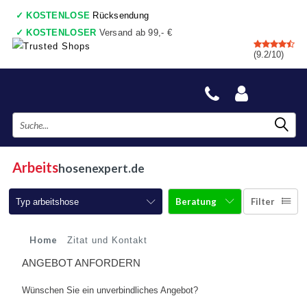
✓
KOSTENLOSE
Rücksendung
✓
KOSTENLOSER
Versand ab 99,- €
✓
7 shops
, Einkaufswagen
(9.2/10)
✓
Vor 17:00 Uhr bestellt, heute gesendet
✓
Danach zahlen
✓
Auch ein wirkliche Geschäfte
Arbeits
hosenexpert.de
Beratung
Filter
Typ arbeitshose
Arbeitshosen
Home
Zitat und Kontakt
ANGEBOT ANFORDERN
Arbeitshosen mit Kniepolster
Wünschen Sie ein unverbindliches Angebot?
Arbeitshosen jeans