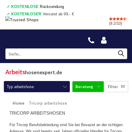
✓
KOSTENLOSE
Rücksendung
✓
KOSTENLOSER
Versand ab 99,- €
✓
7 shops
, Einkaufswagen
(9.2/10)
✓
Vor 17:00 Uhr bestellt, heute gesendet
✓
Danach zahlen
✓
Auch ein wirkliche Geschäfte
Arbeits
hosenexpert.de
Beratung
Filter
Typ arbeitshose
Arbeitshosen
Home
Tricorp arbeitshose
TRICORP ARBEITSHOSEN
Arbeitshosen mit Kniepolster
Für Tricorp Berufsbekleidung sind Sie bei Bevazet an der richtigen
Arbeitshosen jeans
Adresse. Wir sind bereits seit Jahren offizieller Händler für Tricorp