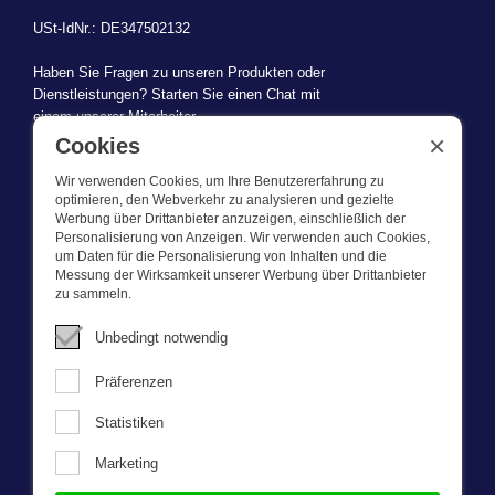
USt-IdNr.: DE347502132
Haben Sie Fragen zu unseren Produkten oder
Dienstleistungen? Starten Sie einen Chat mit
einem unserer Mitarbeiter.
×
Cookies
Wir verwenden Cookies, um Ihre Benutzererfahrung zu
optimieren, den Webverkehr zu analysieren und gezielte
Werbung über Drittanbieter anzuzeigen, einschließlich der
WAS WIR TUN
Personalisierung von Anzeigen. Wir verwenden auch Cookies,
um Daten für die Personalisierung von Inhalten und die
Messung der Wirksamkeit unserer Werbung über Drittanbieter
Dieser Webshop ist Teil von BEVAZET BV. Bevazet beliefert seit
zu sammeln.
1983 große und kleinere Unternehmen mit Berufsbekleidung. Wir
haben einen eigenen Laden/Ausstellungsraum in Brandwijk. Wir
Unbedingt notwendig
bieten unseren Kunden hochwertige und starke
Unternehmenskleidung zu einem wettbewerbsfähigen Preis. UnseR
Präferenzen
Service ist schnell, wir führen Lagerbestände und liefern auch
maßgeschneiderte Unternehmenskleidung, die von unserem
Statistiken
eigenen Designer entworfen wurde. Bitte nehmen Sie mit uns
Kontakt auf für weitere fragen.
Marketing