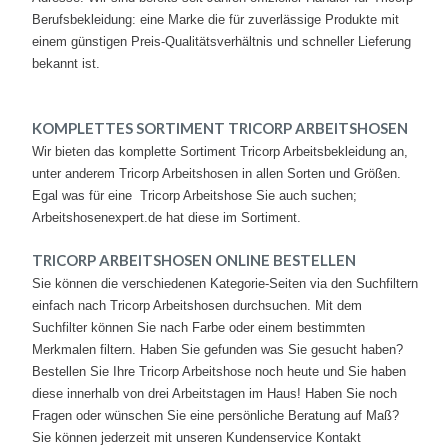
Kurze Arbeitshosen
Berufsbekleidung: eine Marke die für zuverlässige Produkte mit
einem günstigen Preis-Qualitätsverhältnis und schneller Lieferung
Stretch Arbeitshosen
bekannt ist.
Sicherheitshosen
KOMPLETTES SORTIMENT TRICORP ARBEITSHOSEN
Malerhosen
Wir bieten das komplette Sortiment Tricorp Arbeitsbekleidung an,
unter anderem Tricorp Arbeitshosen in allen Sorten und Größen.
Feuerhemmende Hosen
Egal was für eine Tricorp Arbeitshose Sie auch suchen;
Arbeitshosenexpert.de hat diese im Sortiment.
Thermohosen
TRICORP ARBEITSHOSEN ONLINE BESTELLEN
Damen Arbeitshosen
Sie können die verschiedenen Kategorie-Seiten via den Suchfiltern
einfach nach Tricorp Arbeitshosen durchsuchen. Mit dem
Schnittschutzhose
Suchfilter können Sie nach Farbe oder einem bestimmten
Regenhosen
Merkmalen filtern. Haben Sie gefunden was Sie gesucht haben?
Bestellen Sie Ihre Tricorp Arbeitshose noch heute und Sie haben
Unterhosen
diese innerhalb von drei Arbeitstagen im Haus! Haben Sie noch
Fragen oder wünschen Sie eine persönliche Beratung auf Maß?
Knieschützer
Sie können jederzeit mit unseren Kundenservice Kontakt