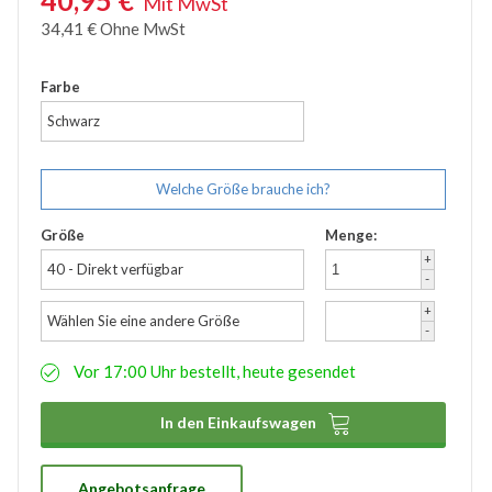
40,95
€
Mit MwSt
Zubehör
34,41
€
Ohne MwSt
Wathose
Farbe
Schwarz
Welche Größe brauche ich?
Größe
Menge:
+
40 - Direkt verfügbar
-
+
Wählen Sie eine andere Größe
-
Vor 17:00 Uhr bestellt, heute gesendet

In den Einkaufswagen
Angebotsanfrage