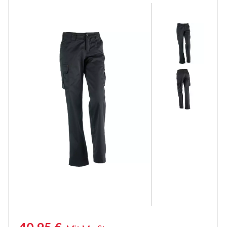
Kurze Arbeitshosen
Stretch Arbeitshosen
Sicherheitshosen
Malerhosen
Feuerhemmende Hosen
Thermohosen
Damen Arbeitshosen
Schnittschutzhose
Regenhosen
Unterhosen
Knieschützer