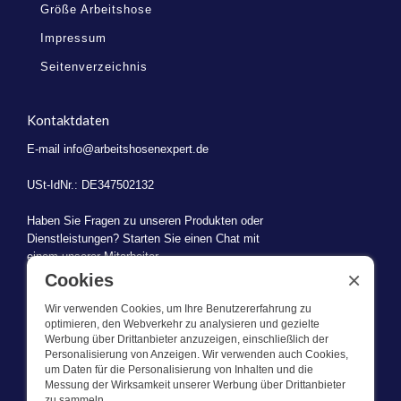
Größe Arbeitshose
Impressum
Seitenverzeichnis
Kontaktdaten
E-mail
info@arbeitshosenexpert.de
USt-IdNr.: DE347502132
Haben Sie Fragen zu unseren Produkten oder
Dienstleistungen? Starten Sie einen Chat mit
einem unserer Mitarbeiter.
×
Cookies
Wir verwenden Cookies, um Ihre Benutzererfahrung zu
optimieren, den Webverkehr zu analysieren und gezielte
Werbung über Drittanbieter anzuzeigen, einschließlich der
WAS WIR TUN
Personalisierung von Anzeigen. Wir verwenden auch Cookies,
um Daten für die Personalisierung von Inhalten und die
Messung der Wirksamkeit unserer Werbung über Drittanbieter
Dieser Webshop ist Teil von BEVAZET BV. Bevazet beliefert seit
zu sammeln.