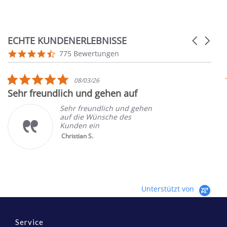
ECHTE KUNDENERLEBNISSE
Carousel
arrows
Reviews
4.7
775 Bewertungen
carousel
star
rating
5.0
08/03/26
star
Sehr freundlich und gehen auf
rating
Sehr freundlich und gehen
auf die Wünsche des
Kunden ein
Christian S.
Unterstützt von
Service