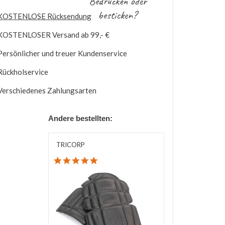
Bedrucken oder
besticken?
KOSTENLOSE
Rücksendung
KOSTENLOSER
Versand ab 99,- €
Persönlicher und treuer Kundenservice
Rückholservice
Verschiedenes Zahlungsarten
Andere bestellten:
TRICORP
5.0 star rating