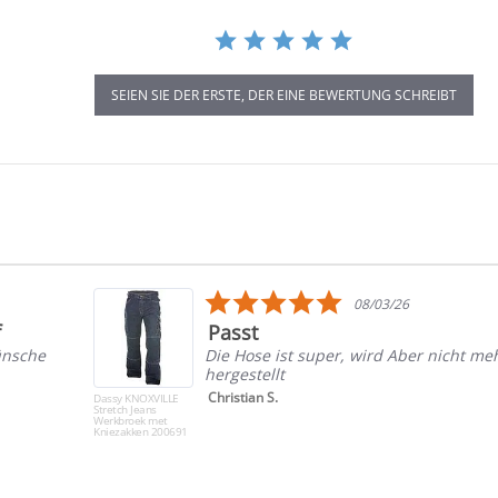
SEIEN SIE DER ERSTE, DER EINE BEWERTUNG SCHREIBT
5.0
08/03/26
star
f
Passt
rating
ünsche
Die Hose ist super, wird Aber nicht me
hergestellt
Christian S.
Dassy KNOXVILLE
Stretch Jeans
Werkbroek met
Kniezakken 200691