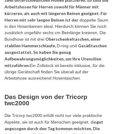
zwei unterschiedlichen Höhen platzieren, so sind die
Arbeitshosen für Herren sowohl für Männer mit
kürzeren, als auch mit längeren Beinen geeignet. Für
Herren mit sehr langen Beinen ist der
doppelte Saum
in den Hosenbeinen ideal. Hierdurch können Sie noch
zusätzlich ungefähr sechs cm Beinlänge kreieren. Die
Oberschenkeltaschen, einer
Bundhose ist mit drei
stabilen Hammerschlaufe,
Gesäßtaschen
D-ring und
ausgestattet. So haben Sie genug
Aufbewahrungsmöglichkeiten, um Ihre Utensilien
mitzuführen.
Ein Zollstock ist bereits inklusive, für die
übrige Gerätschaft finden Sie überall auf der
Arbeitshose ausreichend Hosentaschen.
Das Design von der Tricorp
twc2000
Die Tricorp twc2000 erfüllt nicht nur viele praktische
gut
Aspekte, sie ist auch für Menschen geeignet, die
angezogen durch den Tag kommen möchten. Die