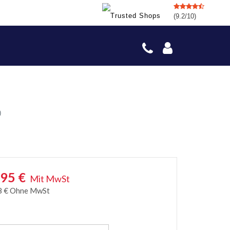
(9.2/10)
)
,95
€
Mit MwSt
8
€
Ohne MwSt
e