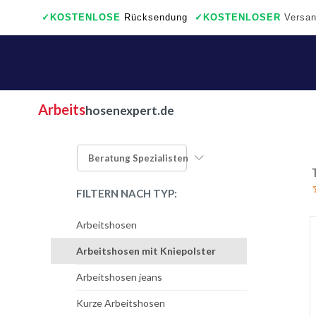
✓
KOSTENLOSE
Rücksendung
✓
KOSTENLOSER
Versan
✓
Auch ein wirkliche Geschäfte
Arbeits
hosenexpert.de
Beratung
Spezialisten
FILTERN NACH TYP:
Arbeitshosen
Arbeitshosen mit Kniepolster
Arbeitshosen jeans
Kurze Arbeitshosen