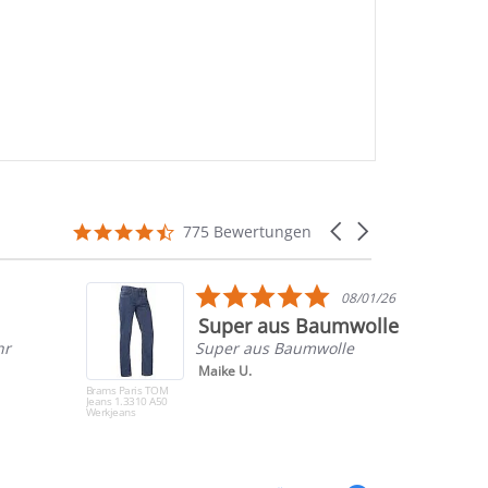
4.7
Carousel
775 Bewertungen
star
arrows
rating
5.0
08/01/26
star
Super aus Baumwolle
rating
hr
Super aus Baumwolle
Maike U.
Brams Paris TOM
Jeans 1.3310 A50
Werkjeans