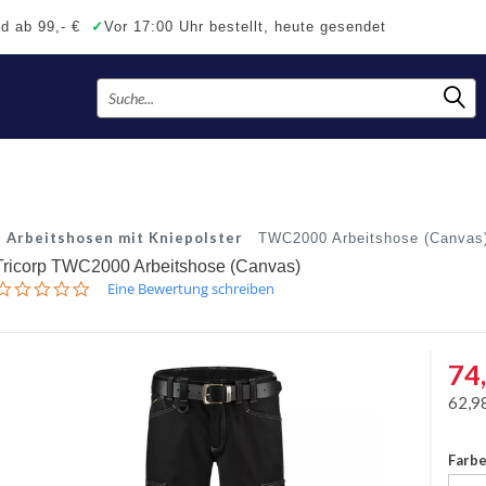
d ab 99,- €
✓
Vor 17:00 Uhr bestellt, heute gesendet
Arbeitshosen mit Kniepolster
TWC2000 Arbeitshose (Canvas
Tricorp TWC2000 Arbeitshose (Canvas)
0.0
Eine Bewertung schreiben
star
rating
74
62,9
Farb