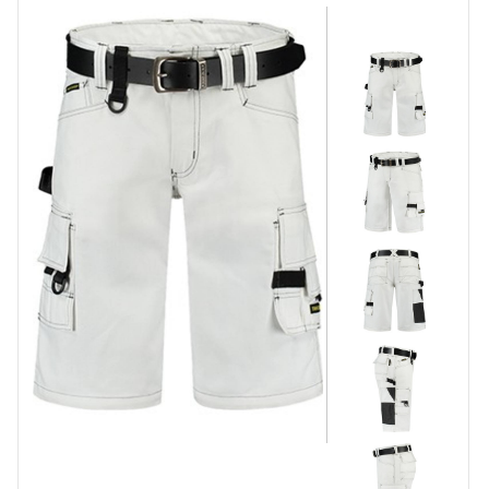
Kurze Arbeitshosen
Stretch Arbeitshosen
Sicherheitshosen
Malerhosen
Feuerhemmende Hosen
Thermohosen
Damen Arbeitshosen
Schnittschutzhose
Regenhosen
Unterhosen
Knieschützer