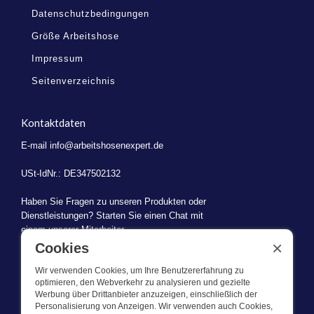
Datenschutzbedingungen
Größe Arbeitshose
Impressum
Seitenverzeichnis
Kontaktdaten
E-mail
info@arbeitshosenexpert.de
USt-IdNr.: DE347502132
Haben Sie Fragen zu unseren Produkten oder
Dienstleistungen? Starten Sie einen Chat mit
einem unserer Mitarbeiter.
×
Cookies
Wir verwenden Cookies, um Ihre Benutzererfahrung zu
optimieren, den Webverkehr zu analysieren und gezielte
Werbung über Drittanbieter anzuzeigen, einschließlich der
WAS WIR TUN
Personalisierung von Anzeigen. Wir verwenden auch Cookies,