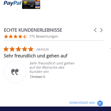
ECHTE KUNDENERLEBNISSE
Carousel
arrows
Reviews
4.7
775 Bewertungen
carousel
star
rating
5.0
08/03/26
star
Sehr freundlich und gehen auf
P
rating
Sehr freundlich und gehen
auf die Wünsche des
Kunden ein
Christian S.
Das
Stre
Wer
Kni
Unterstützt von