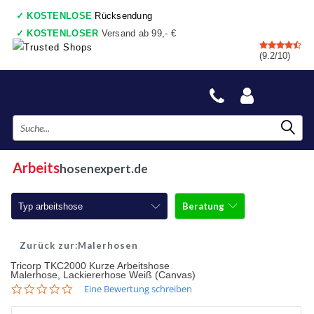
✓
KOSTENLOSE
Rücksendung
✓
KOSTENLOSER
Versand ab 99,- €
✓
7 shops
, Einkaufswagen
(9.2/10)
✓
Vor 17:00 Uhr bestellt, heute gesendet
✓
Danach zahlen
✓
Auch ein wirkliche Geschäfte
Arbeits
hosenexpert.de
Beratung
Typ arbeitshose
Arbeitshosen
Malerhosen
Tricorp TKC2000 Kurze Arbeitshose
Arbeitshosen mit Kniepolster
Malerhose, Lackiererhose Weiß (Canvas)
0.0
Eine Bewertung schreiben
Arbeitshosen jeans
star
rating