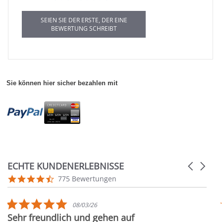
SEIEN SIE DER ERSTE, DER EINE
BEWERTUNG SCHREIBT
Sie können hier sicher bezahlen mit
ECHTE KUNDENERLEBNISSE
Carousel
arrows
Reviews
4.7
775 Bewertungen
carousel
star
rating
5.0
08/03/26
star
Sehr freundlich und gehen auf
rating