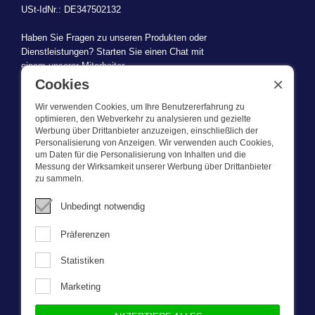
USt-IdNr.: DE347502132
Haben Sie Fragen zu unseren Produkten oder
Dienstleistungen? Starten Sie einen Chat mit
einem unserer Mitarbeiter.
×
Cookies
Wir verwenden Cookies, um Ihre Benutzererfahrung zu
optimieren, den Webverkehr zu analysieren und gezielte
Werbung über Drittanbieter anzuzeigen, einschließlich der
WAS WIR TUN
Personalisierung von Anzeigen. Wir verwenden auch Cookies,
um Daten für die Personalisierung von Inhalten und die
Messung der Wirksamkeit unserer Werbung über Drittanbieter
Dieser Webshop ist Teil von BEVAZET BV. Bevazet beliefert seit
zu sammeln.
1983 große und kleinere Unternehmen mit Berufsbekleidung. Wir
haben einen eigenen Laden/Ausstellungsraum in Brandwijk. Wir
Unbedingt notwendig
bieten unseren Kunden hochwertige und starke
Unternehmenskleidung zu einem wettbewerbsfähigen Preis. UnseR
Präferenzen
Service ist schnell, wir führen Lagerbestände und liefern auch
maßgeschneiderte Unternehmenskleidung, die von unserem
Statistiken
eigenen Designer entworfen wurde. Bitte nehmen Sie mit uns
Kontakt auf für weitere fragen.
Marketing