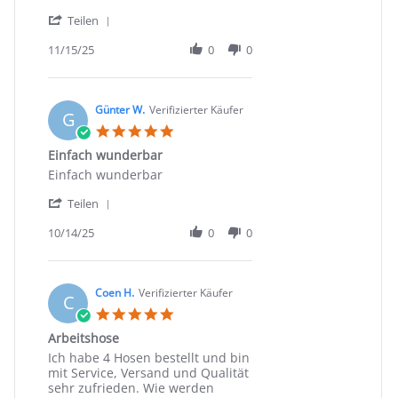
by
stating
'
Vitali
Alles
Teilen
Share
N.
100%
Review
11/15/25
0
0
on
by
15
Vitali
Nov
N.
2025
on
Günter W.
Verifizierter Käufer
G
15
5.0
Nov
star
Einfach wunderbar
2025
rating
Review
review
Einfach wunderbar
by
stating
'
Günter
Einfach
Teilen
Share
W.
wunderbar
Review
10/14/25
0
0
on
by
14
Günter
Oct
W.
2025
on
Coen H.
Verifizierter Käufer
C
14
5.0
Oct
star
Arbeitshose
2025
rating
Review
review
Ich habe 4 Hosen bestellt und bin
by
stating
mit Service, Versand und Qualität
Coen
Arbeitshose
sehr zufrieden. Wie werden