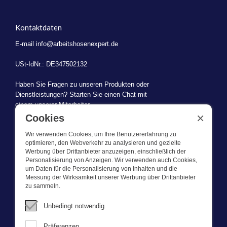
Kontaktdaten
E-mail
info@arbeitshosenexpert.de
USt-IdNr.: DE347502132
Haben Sie Fragen zu unseren Produkten oder
Dienstleistungen? Starten Sie einen Chat mit
einem unserer Mitarbeiter.
×
Cookies
Wir verwenden Cookies, um Ihre Benutzererfahrung zu
optimieren, den Webverkehr zu analysieren und gezielte
Werbung über Drittanbieter anzuzeigen, einschließlich der
WAS WIR TUN
Personalisierung von Anzeigen. Wir verwenden auch Cookies,
um Daten für die Personalisierung von Inhalten und die
Messung der Wirksamkeit unserer Werbung über Drittanbieter
Dieser Webshop ist Teil von BEVAZET BV. Bevazet beliefert seit
zu sammeln.
1983 große und kleinere Unternehmen mit Berufsbekleidung. Wir
haben einen eigenen Laden/Ausstellungsraum in Brandwijk. Wir
Unbedingt notwendig
bieten unseren Kunden hochwertige und starke
Unternehmenskleidung zu einem wettbewerbsfähigen Preis. UnseR
Präferenzen