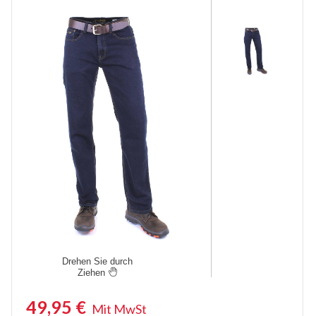
Kurze Arbeitshosen
Stretch Arbeitshosen
Sicherheitshosen
Malerhosen
Feuerhemmende Hosen
Thermohosen
Damen Arbeitshosen
Schnittschutzhose
Regenhosen
Drehen Sie durch
Ziehen

Unterhosen
49,95
€
Knieschützer
Mit MwSt