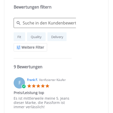
Bewertungen filtern
Search
Fit
Quality
Delivery
Reviews
Weitere Filter
9 Bewertungen
Frank F.
Verifizierter Käufer
F
5.0
star
Preis/Leistung top
rating
Review
review
Es ist mittlerweile meine 5. Jeans
by
stating
dieser Marke, die Passform ist
Frank
Preis/Leistung
immer verlässlich!
F.
top