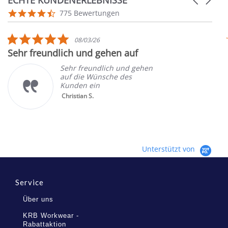
ECHTE KUNDENERLEBNISSE
arrows
Reviews
4.7
775 Bewertungen
carousel
star
rating
5.0
08/03/26
star
Sehr freundlich und gehen auf
rating
Sehr freundlich und gehen
auf die Wünsche des
Kunden ein
Christian S.
Unterstützt von
Service
Über uns
KRB Workwear -
Rabattaktion