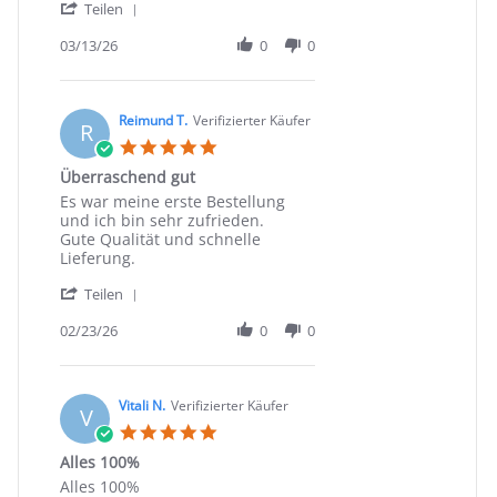
'
on
Teilen
Share
13
Review
03/13/26
0
0
Mar
by
2026
Frank
F.
on
Reimund T.
Verifizierter Käufer
R
13
5.0
Mar
star
Überraschend gut
2026
rating
Review
review
Es war meine erste Bestellung
by
stating
und ich bin sehr zufrieden.
Reimund
Überraschend
Gute Qualität und schnelle
T.
gut
Lieferung.
on
'
23
Teilen
Share
Feb
Review
02/23/26
0
0
2026
by
Reimund
T.
on
Vitali N.
Verifizierter Käufer
V
23
5.0
Feb
star
Alles 100%
2026
rating
Review
review
Alles 100%