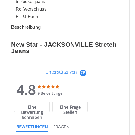
5-Pocket jeans
Reißverschluss
Fit: U-Form
Beschreibung
New Star - JACKSONVILLE Stretch
Jeans
Unterstützt von
4.8
4.8
4.8
star
star
9 Bewertungen
rating
rating
Eine
Eine Frage
Bewertung
Stellen
Schreiben
BEWERTUNGEN
FRAGEN