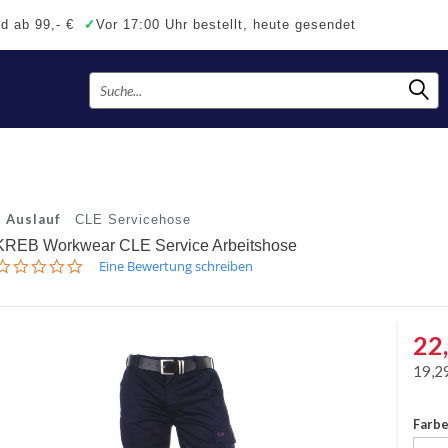
d ab 99,- €
✓
Vor 17:00 Uhr bestellt, heute gesendet
Auslauf
CLE Servicehose
KREB Workwear CLE Service Arbeitshose
0.0
Eine Bewertung schreiben
star
rating
22
19,2
Farb