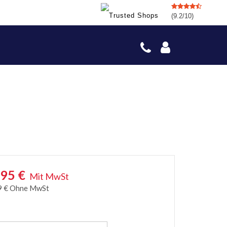
(9.2/10)
,95
€
Mit MwSt
9
€
Ohne MwSt
e