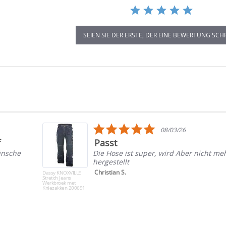
SEIEN SIE DER ERSTE, DER EINE BEWERTUNG SCH
5.0
08/03/26
star
f
Passt
rating
ünsche
Die Hose ist super, wird Aber nicht me
hergestellt
Christian S.
Dassy KNOXVILLE
Stretch Jeans
Werkbroek met
Kniezakken 200691