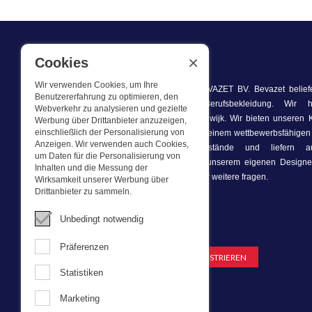
×
Cookies
WAS WIR TUN
Wir verwenden Cookies, um Ihre
Dieser Webshop ist Teil von BEVAZET BV. Bevazet belief
Benutzererfahrung zu optimieren, den
kleinere Unternehmen mit Berufsbekleidung. Wir 
Webverkehr zu analysieren und gezielte
Laden/Ausstellungsraum in Brandwijk. Wir bieten unseren
Werbung über Drittanbieter anzuzeigen,
einschließlich der Personalisierung von
starke Unternehmenskleidung zu einem wettbewerbsfähigen 
Anzeigen. Wir verwenden auch Cookies,
schnell, wir führen Lagerbestände und liefern a
um Daten für die Personalisierung von
Unternehmenskleidung, die von unserem eigenen Designer
Inhalten und die Messung der
nehmen Sie mit uns Kontakt auf für weitere fragen.
Wirksamkeit unserer Werbung über
Drittanbieter zu sammeln.
Unbedingt notwendig
Newsletter
Präferenzen
Statistiken
Marketing