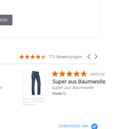
REIBT
4.7
Carousel
775 Bewertungen
star
arrows
rating
5.0
08/01/26
star
Super aus Baumwolle
rating
hr
Super aus Baumwolle
Maike U.
Brams Paris TOM
Jeans 1.3310 A50
Werkjeans
Unterstützt von