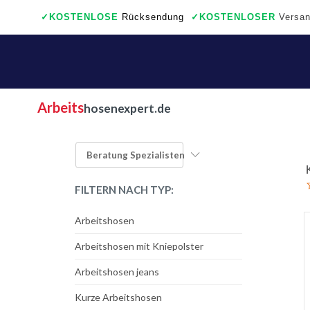
✓
KOSTENLOSE
Rücksendung
✓
KOSTENLOSER
Versan
✓
Auch ein wirkliche Geschäfte
Arbeits
hosenexpert.de
Beratung
Spezialisten
FILTERN NACH TYP:
Arbeitshosen
Arbeitshosen mit Kniepolster
Arbeitshosen jeans
Kurze Arbeitshosen