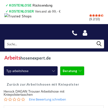
✓
KOSTENLOSE
Rücksendung
✓
KOSTENLOSER
Versand ab 99,- €
✓
7 shops
, Einkaufswagen
(9.2/10)
✓
Vor 17:00 Uhr bestellt, heute gesendet
✓
Danach zahlen
✓
Auch ein wirkliche Geschäfte
Arbeits
hosenexpert.de
Beratung
Typ arbeitshose
Arbeitshosen
Arbeitshosen mit Kniepolster
Herock DAGAN Trouser Arbeitshose mit
Arbeitshosen mit Kniepolster
Kniepolstertaschen
0.0
Eine Bewertung schreiben
Arbeitshosen jeans
star
rating