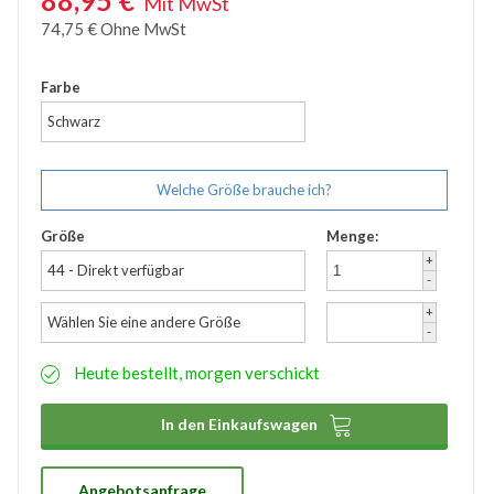
88,95
€
Mit MwSt
Zubehör
74,75
€
Ohne MwSt
Wathose
Farbe
Schwarz
Welche Größe brauche ich?
Größe
Menge:
+
44 - Direkt verfügbar
-
+
Wählen Sie eine andere Größe
-
Heute bestellt, morgen verschickt

In den Einkaufswagen
Angebotsanfrage