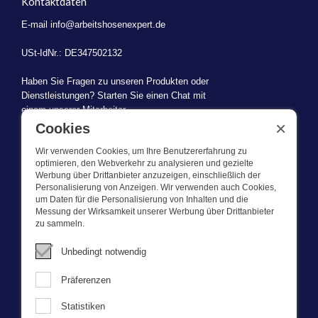
Kontaktdaten
E-mail
info@arbeitshosenexpert.de
USt-IdNr.: DE347502132
Haben Sie Fragen zu unseren Produkten oder
Dienstleistungen? Starten Sie einen Chat mit
einem unserer Mitarbeiter.
×
Cookies
Wir verwenden Cookies, um Ihre Benutzererfahrung zu
optimieren, den Webverkehr zu analysieren und gezielte
Werbung über Drittanbieter anzuzeigen, einschließlich der
WAS WIR TUN
Personalisierung von Anzeigen. Wir verwenden auch Cookies,
um Daten für die Personalisierung von Inhalten und die
Messung der Wirksamkeit unserer Werbung über Drittanbieter
Dieser Webshop ist Teil von BEVAZET BV. Bevazet beliefert seit
zu sammeln.
1983 große und kleinere Unternehmen mit Berufsbekleidung. Wir
haben einen eigenen Laden/Ausstellungsraum in Brandwijk. Wir
Unbedingt notwendig
bieten unseren Kunden hochwertige und starke
Unternehmenskleidung zu einem wettbewerbsfähigen Preis. UnseR
Präferenzen
Service ist schnell, wir führen Lagerbestände und liefern auch
maßgeschneiderte Unternehmenskleidung, die von unserem
Statistiken
eigenen Designer entworfen wurde. Bitte nehmen Sie mit uns