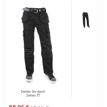
Kurze Arbeitshosen
Stretch Arbeitshosen
Sicherheitshosen
Malerhosen
Feuerhemmende Hosen
Thermohosen
Damen Arbeitshosen
Schnittschutzhose
Regenhosen
Drehen Sie durch
Unterhosen
Ziehen

Knieschützer