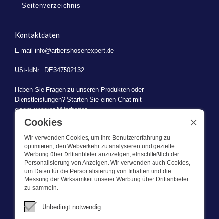
Seitenverzeichnis
Kontaktdaten
E-mail
info@arbeitshosenexpert.de
USt-IdNr.: DE347502132
Haben Sie Fragen zu unseren Produkten oder
Dienstleistungen? Starten Sie einen Chat mit
einem unserer Mitarbeiter.
×
Cookies
Wir verwenden Cookies, um Ihre Benutzererfahrung zu
optimieren, den Webverkehr zu analysieren und gezielte
Werbung über Drittanbieter anzuzeigen, einschließlich der
WAS WIR TUN
Personalisierung von Anzeigen. Wir verwenden auch Cookies,
um Daten für die Personalisierung von Inhalten und die
Messung der Wirksamkeit unserer Werbung über Drittanbieter
Dieser Webshop ist Teil von BEVAZET BV. Bevazet beliefert seit
zu sammeln.
1983 große und kleinere Unternehmen mit Berufsbekleidung. Wir
haben einen eigenen Laden/Ausstellungsraum in Brandwijk. Wir
Unbedingt notwendig
bieten unseren Kunden hochwertige und starke