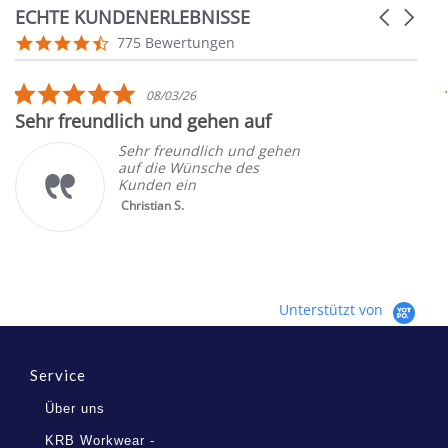
ECHTE KUNDENERLEBNISSE
Carousel
arrows
Reviews
4.7
775 Bewertungen
carousel
star
rating
5.0
08/03/26
star
Sehr freundlich und gehen auf
rating
Sehr freundlich und gehen
auf die Wünsche des
Kunden ein
Christian S.
Unterstützt von
Service
Über uns
KRB Workwear -