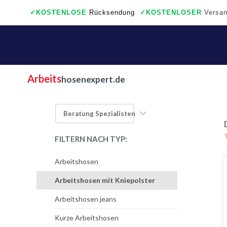
✓
KOSTENLOSE
Rücksendung
✓
KOSTENLOSER
Versan
✓
Auch ein wirkliche Geschäfte
Arbeits
hosenexpert.de
Beratung
Spezialisten
FILTERN NACH TYP:
Arbeitshosen
Arbeitshosen mit Kniepolster
Arbeitshosen jeans
Kurze Arbeitshosen