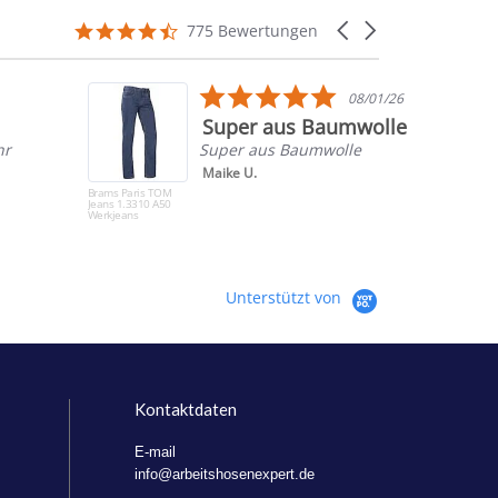
4.7
Carousel
775 Bewertungen
star
arrows
rating
5.0
08/01/26
star
Super aus Baumwolle
rating
hr
Super aus Baumwolle
Maike U.
Brams Paris TOM
Jeans 1.3310 A50
Werkjeans
Unterstützt von
Kontaktdaten
E-mail
info@arbeitshosenexpert.de