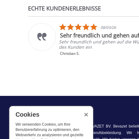
ECHTE KUNDENERLEBNISSE
Reviews
carousel
5.0
08/03/26
star
Sehr freundlich und gehen au
rating
Sehr freundlich und gehen auf die W
des Kunden ein
Christian S.
×
Cookies
WAS WIR TUN
Wir verwenden Cookies, um Ihre
Dieser Webshop ist Teil von BEVAZET BV. Bevazet belief
Benutzererfahrung zu optimieren, den
kleinere Unternehmen mit Berufsbekleidung. Wir 
Webverkehr zu analysieren und gezielte