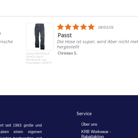
5.0
08/03/26
star
f
Passt
rating
ünsche
Die Hose ist super, wird Aber nicht me
hergestellt
Christian S.
Dassy KNOXVILLE
Stretch Jeans
Werkbroek met
Kniezakken 200691
Service
Über uns
ert seit 1983 große und
KRB Workwear -
haben einen eigenen
Rabattaktion