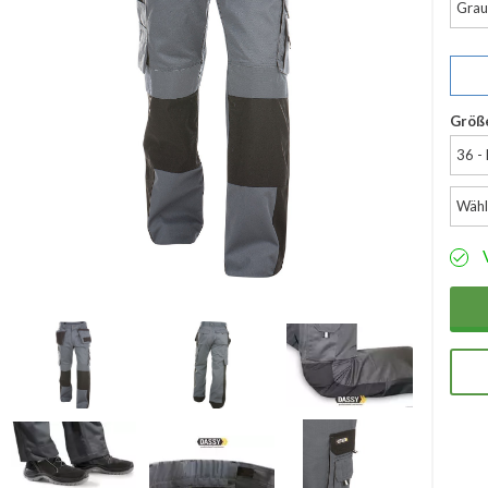
Grau
Größ
36 -
Wähl