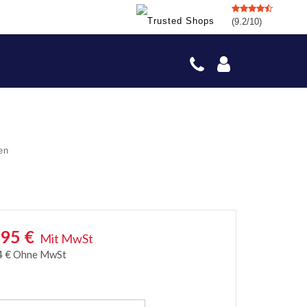
(9.2/10)
en
,95
€
Mit MwSt
4
€
Ohne MwSt
e