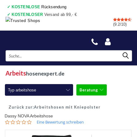
✓
KOSTENLOSE
Rücksendung
✓
KOSTENLOSER
Versand ab 99,- €
✓
7 shops
, Einkaufswagen
(9.2/10)
✓
Vor 17:00 Uhr bestellt, heute gesendet
✓
Danach zahlen
✓
Auch ein wirkliche Geschäfte
Arbeits
hosenexpert.de
Beratung
Typ arbeitshose
Arbeitshosen
Arbeitshosen mit Kniepolster
Dassy NOVA Arbeitshose
Arbeitshosen mit Kniepolster
0.0
Eine Bewertung schreiben
star
Arbeitshosen jeans
rating