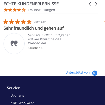
ECHTE KUNDENERLEBNISSE
Carousel
arrows
Reviews
4.7
775 Bewertungen
carousel
star
rating
5.0
08/03/26
star
Sehr freundlich und gehen auf
rating
Sehr freundlich und gehen
auf die Wünsche des
Kunden ein
Christian S.
Unterstützt von
Service
Über uns
KRB Workwear -