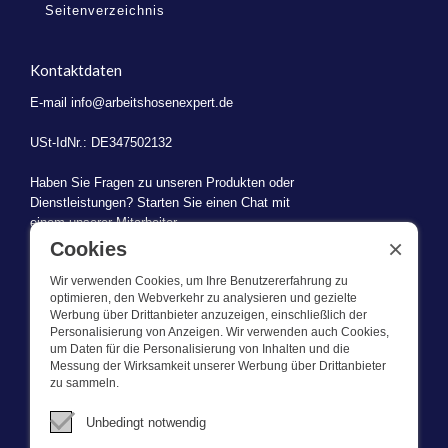
Seitenverzeichnis
Kontaktdaten
E-mail
info@arbeitshosenexpert.de
USt-IdNr.: DE347502132
Haben Sie Fragen zu unseren Produkten oder
Dienstleistungen? Starten Sie einen Chat mit
einem unserer Mitarbeiter.
×
Cookies
Wir verwenden Cookies, um Ihre Benutzererfahrung zu
optimieren, den Webverkehr zu analysieren und gezielte
Werbung über Drittanbieter anzuzeigen, einschließlich der
WAS WIR TUN
Personalisierung von Anzeigen. Wir verwenden auch Cookies,
um Daten für die Personalisierung von Inhalten und die
Messung der Wirksamkeit unserer Werbung über Drittanbieter
Dieser Webshop ist Teil von BEVAZET BV. Bevazet beliefert seit
zu sammeln.
1983 große und kleinere Unternehmen mit Berufsbekleidung. Wir
haben einen eigenen Laden/Ausstellungsraum in Brandwijk. Wir
Unbedingt notwendig
bieten unseren Kunden hochwertige und starke