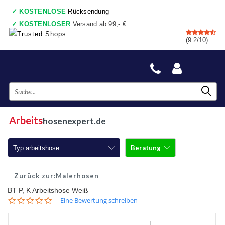
✓
KOSTENLOSE
Rücksendung
✓
KOSTENLOSER
Versand ab 99,- €
✓
7 shops
, Einkaufswagen
(9.2/10)
✓
Vor 17:00 Uhr bestellt, heute gesendet
✓
Danach zahlen
✓
Auch ein wirkliche Geschäfte
Arbeits
hosenexpert.de
Beratung
Typ arbeitshose
Arbeitshosen
Malerhosen
BT P, K Arbeitshose Weiß
Arbeitshosen mit Kniepolster
0.0
Eine Bewertung schreiben
star
Arbeitshosen jeans
rating