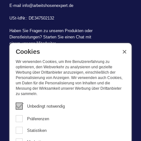
E-mail
info@arbeitshosenexpert.de
USt-IdNr.: DE347502132
Haben Sie Fragen zu unseren Produkten oder
Dienstleistungen? Starten Sie einen Chat mit
einem unserer Mitarbeiter.
×
Cookies
Wir verwenden Cookies, um Ihre Benutzererfahrung zu
optimieren, den Webverkehr zu analysieren und gezielte
Werbung über Drittanbieter anzuzeigen, einschließlich der
WAS WIR TUN
Personalisierung von Anzeigen. Wir verwenden auch Cookies,
um Daten für die Personalisierung von Inhalten und die
Messung der Wirksamkeit unserer Werbung über Drittanbieter
Dieser Webshop ist Teil von BEVAZET BV. Bevazet beliefert seit
zu sammeln.
1983 große und kleinere Unternehmen mit Berufsbekleidung. Wir
haben einen eigenen Laden/Ausstellungsraum in Brandwijk. Wir
Unbedingt notwendig
bieten unseren Kunden hochwertige und starke
Unternehmenskleidung zu einem wettbewerbsfähigen Preis. UnseR
Präferenzen
Service ist schnell, wir führen Lagerbestände und liefern auch
maßgeschneiderte Unternehmenskleidung, die von unserem
Statistiken
eigenen Designer entworfen wurde. Bitte nehmen Sie mit uns