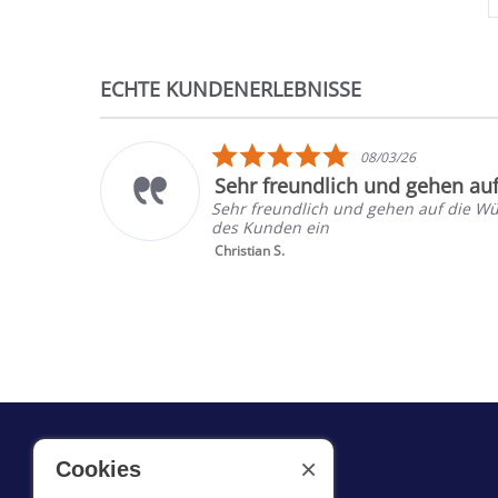
ECHTE KUNDENERLEBNISSE
Reviews
carousel
5.0
08/03/26
star
Sehr freundlich und gehen au
rating
Sehr freundlich und gehen auf die W
des Kunden ein
Christian S.
×
Cookies
WAS WIR TUN