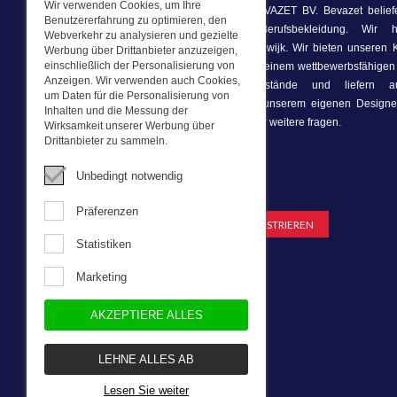
Wir verwenden Cookies, um Ihre
Dieser Webshop ist Teil von BEVAZET BV. Bevazet belief
Benutzererfahrung zu optimieren, den
kleinere Unternehmen mit Berufsbekleidung. Wir 
Webverkehr zu analysieren und gezielte
Laden/Ausstellungsraum in Brandwijk. Wir bieten unseren
Werbung über Drittanbieter anzuzeigen,
einschließlich der Personalisierung von
starke Unternehmenskleidung zu einem wettbewerbsfähigen 
Anzeigen. Wir verwenden auch Cookies,
schnell, wir führen Lagerbestände und liefern a
um Daten für die Personalisierung von
Unternehmenskleidung, die von unserem eigenen Designer
Inhalten und die Messung der
nehmen Sie mit uns Kontakt auf für weitere fragen.
Wirksamkeit unserer Werbung über
Drittanbieter zu sammeln.
Unbedingt notwendig
Newsletter
Präferenzen
Statistiken
Marketing
AKZEPTIERE ALLES
LEHNE ALLES AB
Lesen Sie weiter