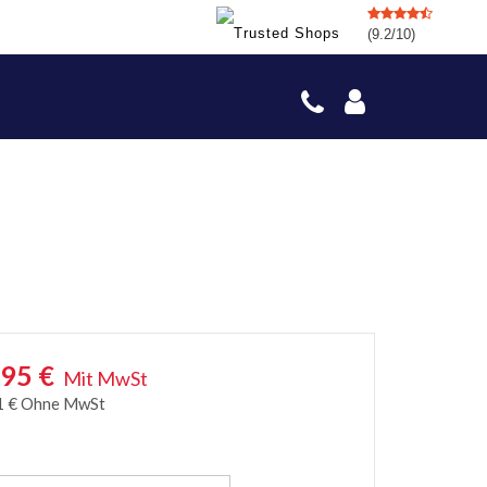
(9.2/10)
,95
€
Mit MwSt
1
€
Ohne MwSt
e