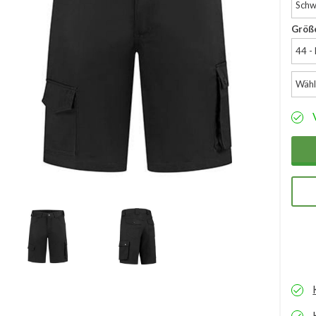
Schw
Größ
44 -
Wähl