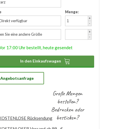
arz
e
Menge:
+
 Direkt verfügbar
-
+
en Sie eine andere Größe
-
Vor 17:00 Uhr bestellt, heute gesendet

In den Einkaufswagen
Angebotsanfrage
Große Mengen
bestellen?
Bedrucken oder
besticken?
KOSTENLOSE
Rücksendung
KOSTENLOSER
Versand ab 99,- €