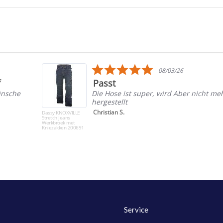
5.0
08/03/26
star
f
Passt
rating
ünsche
Die Hose ist super, wird Aber nicht me
hergestellt
Christian S.
Dassy KNOXVILLE
Stretch Jeans
Werkbroek met
Kniezakken 200691
Service