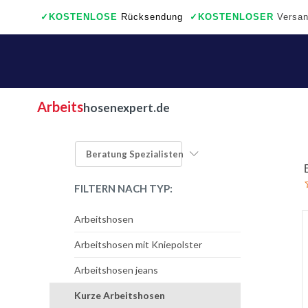
✓
KOSTENLOSE
Rücksendung
✓
KOSTENLOSER
Versan
✓
Auch ein wirkliche Geschäfte
Arbeits
hosenexpert.de
Beratung
Spezialisten
FILTERN NACH TYP:
Arbeitshosen
Arbeitshosen mit Kniepolster
Arbeitshosen jeans
Kurze Arbeitshosen