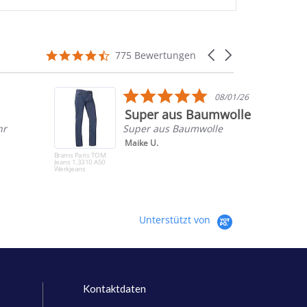
4.7
Carousel
775 Bewertungen
star
arrows
rating
5.0
08/01/26
star
Super aus Baumwolle
rating
hr
Super aus Baumwolle
Maike U.
Brams Paris TOM
Jeans 1.3310 A50
Werkjeans
Unterstützt von
Kontaktdaten