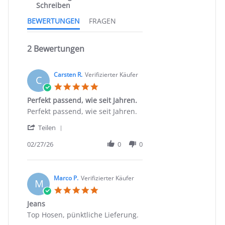
Schreiben
BEWERTUNGEN
FRAGEN
2 Bewertungen
Carsten R.
Verifizierter Käufer
C
5.0
star
Perfekt passend, wie seit Jahren.
rating
Review
review
Perfekt passend, wie seit Jahren.
by
stating
'
Carsten
Perfekt
Teilen
Share
R.
passend,
Review
02/27/26
0
0
on
wie
by
27
seit
Carsten
Feb
Jahren.
R.
2026
on
Marco P.
Verifizierter Käufer
M
27
5.0
Feb
star
Jeans
2026
rating
Review
review
Top Hosen, pünktliche Lieferung.
by
stating