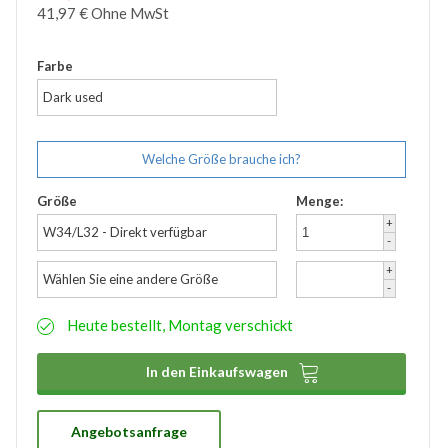
41,97
€
Ohne MwSt
Zubehör
Wathose
Farbe
Dark used
Welche Größe brauche ich?
Größe
Menge:
+
W34/L32 - Direkt verfügbar
-
+
Wählen Sie eine andere Größe
-
Heute bestellt, Montag verschickt

In den Einkaufswagen
Angebotsanfrage