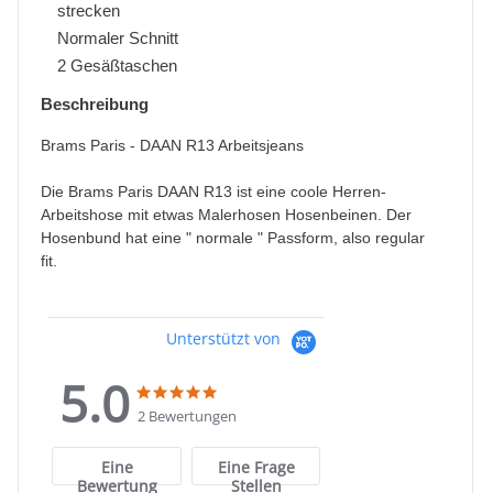
strecken
Normaler Schnitt
2 Gesäßtaschen
Beschreibung
Brams Paris - DAAN R13 Arbeitsjeans
Die Brams Paris DAAN R13 ist eine coole Herren-
Arbeitshose mit etwas Malerhosen Hosenbeinen. Der
Hosenbund hat eine " normale " Passform, also regular
fit.
Unterstützt von
5.0
5.0
5.0
star
star
2 Bewertungen
rating
rating
Eine
Eine Frage
Bewertung
Stellen