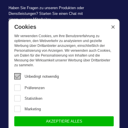
Haben Sie Fragen zu unseren Produkten oder
Dienstleistungen? Starten Sie einen Chat mit
einem unserer Mitarbeiter.
×
Cookies
Wir verwenden Cookies, um Ihre Benutzererfahrung zu
optimieren, den Webverkehr zu analysieren und gezielte
Werbung über Drittanbieter anzuzeigen, einschließlich der
WAS WIR TUN
Personalisierung von Anzeigen. Wir verwenden auch Cookies,
um Daten für die Personalisierung von Inhalten und die
Messung der Wirksamkeit unserer Werbung über Drittanbieter
Dieser Webshop ist Teil von BEVAZET BV. Bevazet beliefert seit
zu sammeln.
1983 große und kleinere Unternehmen mit Berufsbekleidung. Wir
haben einen eigenen Laden/Ausstellungsraum in Brandwijk. Wir
Unbedingt notwendig
bieten unseren Kunden hochwertige und starke
Unternehmenskleidung zu einem wettbewerbsfähigen Preis. UnseR
Präferenzen
Service ist schnell, wir führen Lagerbestände und liefern auch
maßgeschneiderte Unternehmenskleidung, die von unserem
Statistiken
eigenen Designer entworfen wurde. Bitte nehmen Sie mit uns
Kontakt auf für weitere fragen.
Marketing
AKZEPTIERE ALLES