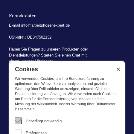
Kontaktdaten
E-mail
info@arbeitshosenexpert.de
USt-IdNr.: DE347502132
Haben Sie Fragen zu unseren Produkten oder
Dienstleistungen? Starten Sie einen Chat mit
einem unserer Mitarbeiter.
×
Cookies
Wir verwenden Cookies, um Ihre Benutzererfahrung zu
optimieren, den Webverkehr zu analysieren und gezielte
Werbung über Drittanbieter anzuzeigen, einschließlich der
WAS WIR TUN
Personalisierung von Anzeigen. Wir verwenden auch Cookies,
um Daten für die Personalisierung von Inhalten und die
Messung der Wirksamkeit unserer Werbung über Drittanbieter
Dieser Webshop ist Teil von BEVAZET BV. Bevazet beliefert seit
zu sammeln.
1983 große und kleinere Unternehmen mit Berufsbekleidung. Wir
haben einen eigenen Laden/Ausstellungsraum in Brandwijk. Wir
Unbedingt notwendig
bieten unseren Kunden hochwertige und starke
Unternehmenskleidung zu einem wettbewerbsfähigen Preis. UnseR
Präferenzen