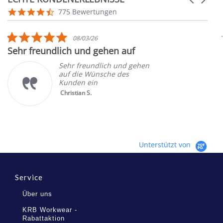
arrows
Reviews
4.7
775 Bewertungen
carousel
star
rating
5.0
08/03/26
star
Sehr freundlich und gehen auf
rating
Sehr freundlich und gehen
auf die Wünsche des
Kunden ein
Christian S.
Unterstützt von
Service
Über uns
KRB Workwear -
Rabattaktion